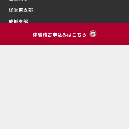
経堂東支部
成城支部
千歳台支部
体験稽古申込みはこちら
明正支部
上北沢支部
烏山支部
下北沢支部
Copyright © 2023 導仁流空手道拳清会 All Rights Reserved.