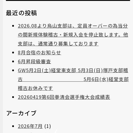
最近の投稿
2026.08より烏山支部は、定員オーバーの為当分
の間新規体験稽古・新規入会を停止致します。他
支部は、通常通り募集しております
8月合宿のお知らせ
6月昇段級審査
GW5月2日(土)経堂東支部 5月3日(日)塚戸支部稽
古 5月6日(水)経堂支部
稽古お休みです
20260419第6回拳清会選手権大会成績表
アーカイブ
2026年7月
(1)