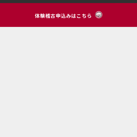
プライバシーポリシー
体験稽古申込みはこちら
支部・稽古場所
塚戸支部
塚戸南支部
経堂支部
経堂東支部
成城支部
千歳台支部
明正支部
上北沢支部