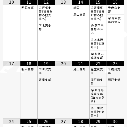
10
11
12
13
14
15
16
明正支部
🤣経堂支
靖国
🤣経堂東
千歳台支
部(稽古お
支部(稽古
部
烏山支部
休み他支
お休み他
😭塚戸支
部へ)
支部へ)
部お休み
下北沢支
😭塚戸南
部
支部お休
み
🤣上北沢
支部(他支
部へ)
😭お休み
成城支部
17
18
19
20
21
22
23
明正支部
下北沢支
烏山支部
経堂東支
千歳台支
部
部
部
経堂支部
塚戸南支
塚戸支部
部
😭お休み
成城支部
(泊まろう
会)
🤣上北沢
支部(他支
部へ)
24
25
26
27
28
29
30