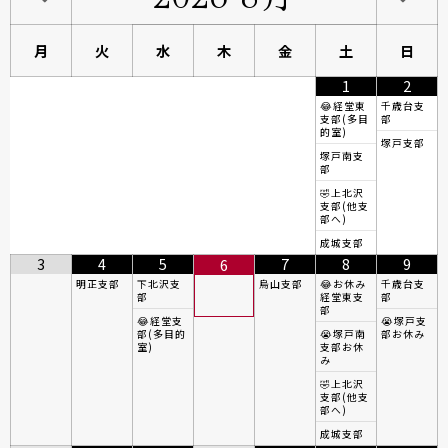
月
火
水
木
金
土
日
1
2
😂経堂東
千歳台支
支部(多目
部
的室)
塚戸支部
塚戸南支
部
🤣上北沢
支部(他支
部へ)
成城支部
3
4
5
7
8
9
6
明正支部
下北沢支
烏山支部
😂お休み
千歳台支
部
経堂東支
部
部
😂経堂支
😭塚戸支
部(多目的
😭塚戸南
部お休み
室)
支部お休
み
🤣上北沢
支部(他支
部へ)
成城支部