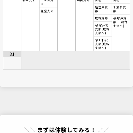
明正支部
下北沢支
烏山支部
合宿
合宿
部
経堂東支
千歳台支
経堂支部
部
部
成城支部
😂塚戸支
部(千歳台
😂塚戸南
支部へ)
支部(成城
支部へ)
🤣上北沢
支部(成城
支部へ)
31
＼＼ まずは体験してみる！ ／／