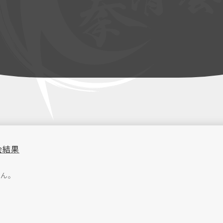
会結果
せん。