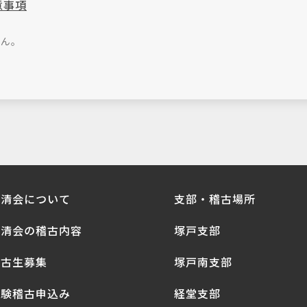
意事項
せん。
拳清会について
支部・稽古場所
拳清会の稽古内容
塚戸支部
稽古生募集
塚戸南支部
体験稽古申込み
経堂支部