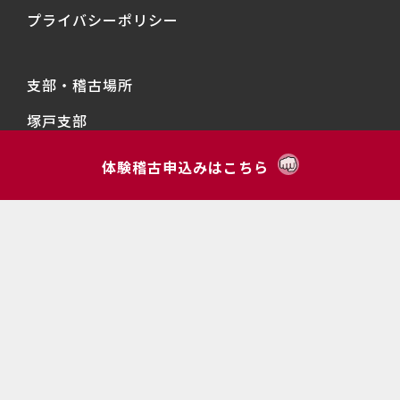
プライバシーポリシー
支部・稽古場所
塚戸支部
塚戸南支部
体験稽古申込みはこちら
経堂支部
経堂東支部
成城支部
千歳台支部
明正支部
上北沢支部