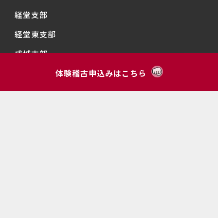
経堂支部
経堂東支部
成城支部
千歳台支部
体験稽古申込みはこちら
明正支部
上北沢支部
烏山支部
下北沢支部
Copyright © 2023 導仁流空手道拳清会 All Rights Reserved.