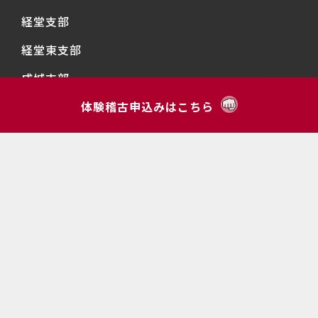
経堂支部
経堂東支部
成城支部
千歳台支部
体験稽古申込みはこちら
明正支部
上北沢支部
烏山支部
下北沢支部
Copyright © 2023 導仁流空手道拳清会 All Rights Reserved.