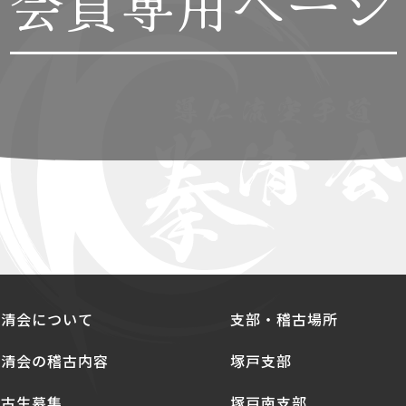
会員専用ページ
拳清会について
支部・稽古場所
拳清会の稽古内容
塚戸支部
稽古生募集
塚戸南支部