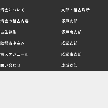
拳清会について
支部・稽古場所
拳清会の稽古内容
塚戸支部
稽古生募集
塚戸南支部
体験稽古申込み
経堂支部
稽古スケジュール
経堂東支部
お問い合わせ
成城支部
お知らせ
千歳台支部
会員ログイン
明正支部
関連リンク
上北沢支部